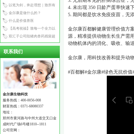
3.
无
后期常见的肝病综合症，
产程2.5小时
以笔为剑，奔赴理想｜致所有
4.
未
出现
350
日龄产蛋率快速
中考少年
金尔康是做什么的？
5.
期间都是饮水免疫疫苗
，无
什么是价值兽医
【高考祝福】致每一个全力以
金尔康百都解健康管理价值方
源，精准提供动物生长生产需
赴的你：笔锋所至，心之所向
双汇子公司陷猪肉兽药残留超
动物机体内的消化、吸收、输
标风波！
联系我们
金尔康，用科技改善和提升动
#
百都解
#
金尔康
#
绿色无抗价值
金尔康生物科技
服务热线：400-0056-008
财富热线：0371-68080337
地址：
郑州市黄河路与中州大道交叉口金
成时代广场6号楼1810--1811
公司官网：