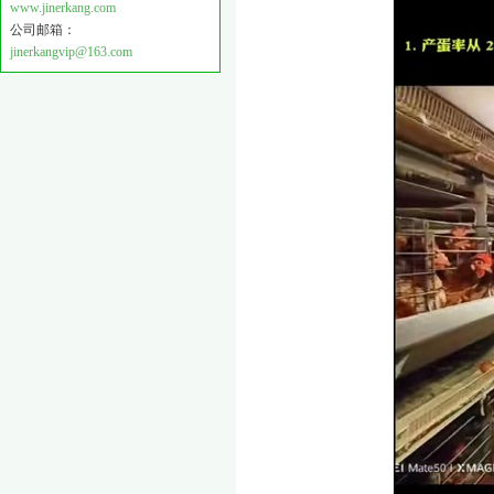
www.jinerkang.com
公司邮箱：
jinerkangvip@163.com