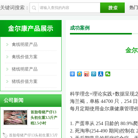
关键词搜索：
热门
成功案例
禽线明星产品
金尔
禽线价值方案
猪线明星产品
猪线价值方案
科学理念
+
理论实践
+
数据呈现
公司新闻
海兰褐，单栋
44700
只，
254
日
每月定期使用金尔康健康管理
首胎母猪产仔13
头初生重3.5斤产
1.
产蛋率从
254
日龄的
80.9%
爬
程2.5小时
2.
死淘率
(254-490
期间
)
控制在
2
首胎母猪产仔13头初生重3.5斤