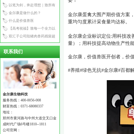
要！
产程2.5小时
以笔为剑，奔赴理想｜致所有
中考少年
金尔康是做什么的？
金尔康蛋禽大围产期价值方案
什么是价值兽医
重均匀度累计采食量均达标。
【高考祝福】致每一个全力以
金尔康企业标识定位
:
用科技改
赴的你：笔锋所至，心之所向
双汇子公司陷猪肉兽药残留超
量）；用科技提高动物生产性
标风波！
联系我们
金尔康，价值兽医开创者，价
#
养殖
#
绿色无抗
#
金尔康
#
百都
金尔康生物科技
服务热线：400-0056-008
财富热线：0371-68080337
地址：
郑州市黄河路与中州大道交叉口金
成时代广场6号楼1810--1811
公司官网：