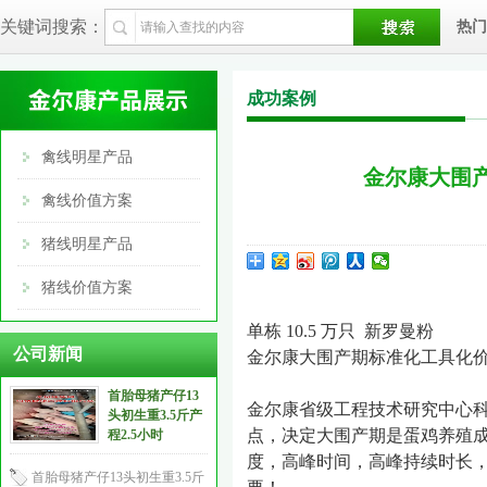
关键词搜索：
热门
成功案例
禽线明星产品
金尔康大围产
禽线价值方案
猪线明星产品
猪线价值方案
单栋
10.5
万只
新罗曼粉
公司新闻
金尔康大围产期标准化工具化
首胎母猪产仔13
金尔康省级工程技术研究中心科
头初生重3.5斤产
点，决定大围产期是蛋鸡养殖成
程2.5小时
度，高峰时间，高峰持续时长，
首胎母猪产仔13头初生重3.5斤