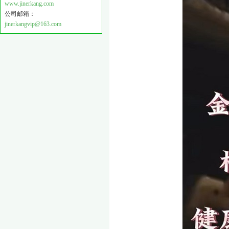
www.jinerkang.com
公司邮箱：
jinerkangvip@163.com