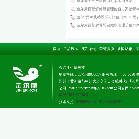
金尔康大围产期价值方案案例反馈
金尔康百都解健康管理价值方案是青
猪价7元每头猪照样可降低成本150元
金尔康百都解育肥猪健康管理价值方
首页
产品展示
成功案例
荣誉资质
新闻动态
关
金尔康生物科技
财富热线：0371-68080337 服务热线：400-0056-0
郑州市黄河路与中州大道交叉口金成时代广场6号楼181
公司Email：jinerkangvip@163.com 公司官网：www.j
41072502000214号
技术支持:
郑州网络公司
郑州网站建设