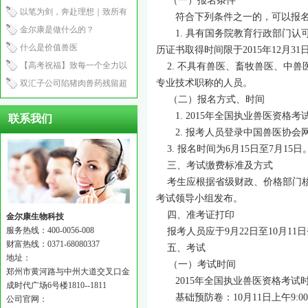
（一）报名条件
产程2.5小时
以笔为剑，奔赴理想｜致所有
符合下列条件之一的，可以报名参
中考少年
金尔康是做什么的？
1. 具有国务院教育行政部门认
什么是价值兽医
历证书取得时间限于2015年12月31
【高考祝福】致每一个全力以
2. 不具有兽医、畜牧兽医、中兽
专业技术职称的人员。
赴的你：笔锋所至，心之所向
双汇子公司陷猪肉兽药残留超
（二）报名方式、时间
标风波！
1. 2015年全国执业兽医资格
联系我们
2. 报考人员登录中国兽医协会
3. 报名时间为6月15日至7月15日
三、考试缴费标准及方式
考生应根据省级财政、价格部门核
考试领导小组发布。
四、准考证打印
金尔康生物科技
服务热线：400-0056-008
报考人员应于9月22日至10月
财富热线：0371-68080337
五、考试
地址：
（一）考试时间
郑州市黄河路与中州大道交叉口金
2015年全国执业兽医资格考试时
成时代广场6号楼1810--1811
基础预防卷：10月11日上午9:00～
公司官网：