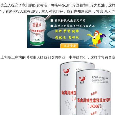
先主人提高了我们的伙食标准，每吨料多加40斤豆粕和10斤大豆油，这
了，看来有投入就有回报，主人对我们好，我们也知道感恩 ，常言说:人
上和晚上凉快的时候主人给我们吃的多些，中午给的少，这样非常符合我