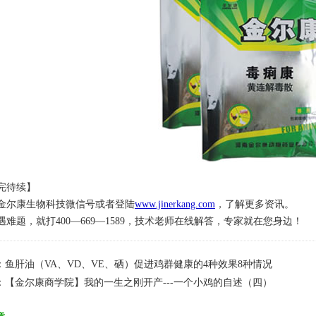
完待续】
尔康生物科技微信号或者登陆
www.jinerkang.com
，了解更多资讯。
难题，就打400—669—1589，技术老师在线解答，专家就在您身边！
：
鱼肝油（VA、VD、VE、硒）促进鸡群健康的4种效果8种情况
：
【金尔康商学院】我的一生之刚开产---一个小鸡的自述（四）