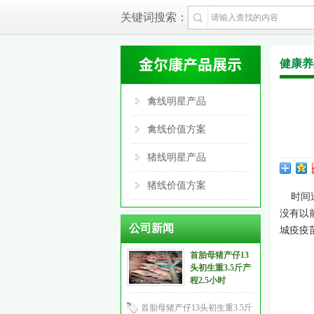
关键词搜索：
健康养
禽线明星产品
禽线价值方案
猪线明星产品
猪线价值方案
时间过
没有以
公司新闻
城疫疫
首胎母猪产仔13
头初生重3.5斤产
程2.5小时
首胎母猪产仔13头初生重3.5斤