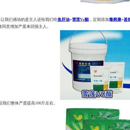
让我们感动的是主人还给我们吃
鱼肝油
+
雪莲Vc酯
，定期添加
毒痢康
+
甚
致同意增加产蛋来回报主人。
我们整体产蛋提高100斤左右。