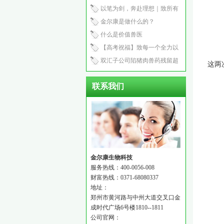
产程2.5小时
以笔为剑，奔赴理想｜致所有
中考少年
金尔康是做什么的？
什么是价值兽医
【高考祝福】致每一个全力以
赴的你：笔锋所至，心之所向
双汇子公司陷猪肉兽药残留超
这两次
标风波！
联系我们
金尔康生物科技
服务热线：400-0056-008
财富热线：0371-68080337
地址：
郑州市黄河路与中州大道交叉口金
成时代广场6号楼1810--1811
公司官网：