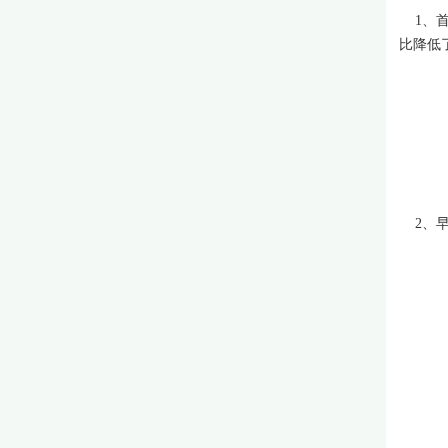
1、首
比降低
2、早