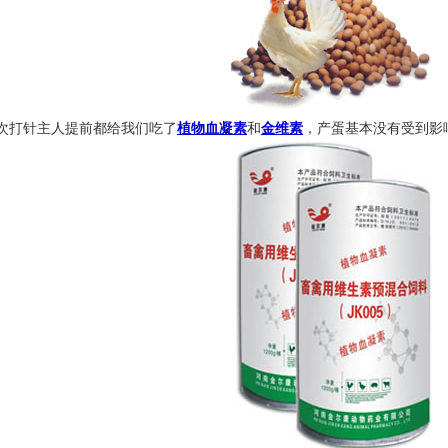
打针主人提前都给我们吃了
植物血凝素
和
金维素
，产蛋基本没有受到影