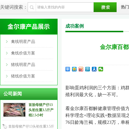
关键词搜索：
热门
成功案例
禽线明星产品
金尔康百都
禽线价值方案
猪线明星产品
猪线价值方案
影响蛋鸡利润的三个方面：鸡
公司新闻
殖利润最大化，缺一不可。
首胎母猪产仔13
看金尔康百都解健康管理价值
头初生重3.5斤产
科学理念
+
理论实践
+
数据呈现
程2.5小时
76
日龄海兰褐，规模
23
万，单
首胎母猪产仔13头初生重3.5斤