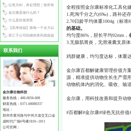
产程2.5小时
以笔为剑，奔赴理想｜致所有
全程按照金尔康标准化工具化
中考少年
金尔康是做什么的？
1.
死淘千分之六
(6
‰
)
，路补还
什么是价值兽医
2.70
日龄平均体重
1004g
（标准
8
【高考祝福】致每一个全力以
的基础。
均匀度
86%
，胫长平均
92mm
，
赴的你：笔锋所至，心之所向
双汇子公司陷猪肉兽药残留超
3.
无
腺肌胃炎，
无
滑液囊支原体
标风波！
联系我们
鸡群健康，均匀度达标，体重
金尔康百都解健康管理价值方
源，精准提供动物生长生产需
动物机体内的消化、吸收、输
金尔康生物科技
服务热线：400-0056-008
金尔康，用科技改善和提升动
财富热线：0371-68080337
地址：
#
百都解
#
金尔康
#
绿色无抗价值
郑州市黄河路与中州大道交叉口金
成时代广场6号楼1810--1811
公司官网：