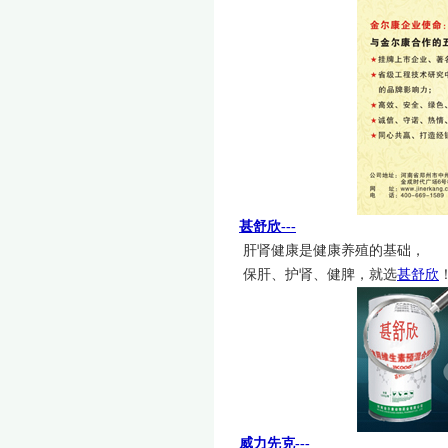
甚舒欣---
肝肾健康是健康养殖的基础，
保肝、护肾、健脾，就选
甚舒欣
威力先克---