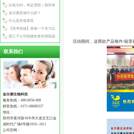
产程2.5小时
以笔为剑，奔赴理想｜致所有
中考少年
金尔康是做什么的？
什么是价值兽医
【高考祝福】致每一个全力以
赴的你：笔锋所至，心之所向
双汇子公司陷猪肉兽药残留超
活动期间，这两款产品每件/箱里都
标风波！
联系我们
金尔康生物科技
服务热线：400-0056-008
财富热线：0371-68080337
地址：
郑州市黄河路与中州大道交叉口金
成时代广场6号楼1810--1811
公司官网：